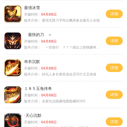
最强冰雪
详情
开服时间：
04月/08日
版本介绍：
最强无限刀平民白飘装备全爆百人在线
最快的刀 ＞
详情
开服时间：
04月/08日
版本介绍：
一切靠打 ７７７级以上怪物爆终极 ＞
布衣沉默
详情
开服时间：
04月/08日
版本介绍：
好玩人多长期首选会员可打元宝保值
１８５玉兔传奇
详情
开服时间：
04月/08日
版本介绍：
全新玩法隐藏地图隐藏BOSS
·天心沉默·
详情
开服时间：
04月/08日