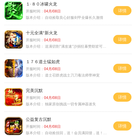
１·８０冰啸火龙
详情
开服时间：
04月/08日
版本介绍：
自动捡取良心好服剑甲全爆长久激情
十元全满°新火龙
详情
开服时间：
04月/08日
版本介绍：
送满切割°满攻速°沙捐狂暴赞助皆可嫖°
１７６道士猛如虎
详情
开服时间：
04月/08日
版本介绍：
道士召群虎战士刀刀毒法师带神宠
完美沉默
详情
开服时间：
04月/08日
版本介绍：
独家原创挑战一切专属神器迷失
公益复古沉默
详情
开服时间：
04月/08日
版本介绍：
自动捡挂回，送！会员满回馈，送！5天拿沙长