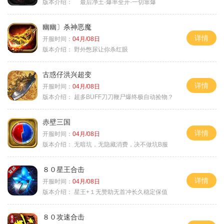
版本介绍：
最后净土·爆率全开·一切靠爆
幽幽〕杀神恶魔
详情
开服时间：
04月/08日
版本介绍：
野外憋尿让你杀红眼
古惑仔洪兴超变
详情
开服时间：
04月/08日
版本介绍：
超多BUFF刀刀鞭尸爆终极自动捡物？
赤壁三国
详情
开服时间：
04月/08日
版本介绍：
无暗坑，无隐藏消费，决不做坑B服
８０星王合击
详情
开服时间：
04月/08日
版本介绍：
星王+１无赞助无首冲长久稳定保值
８０攻速合击