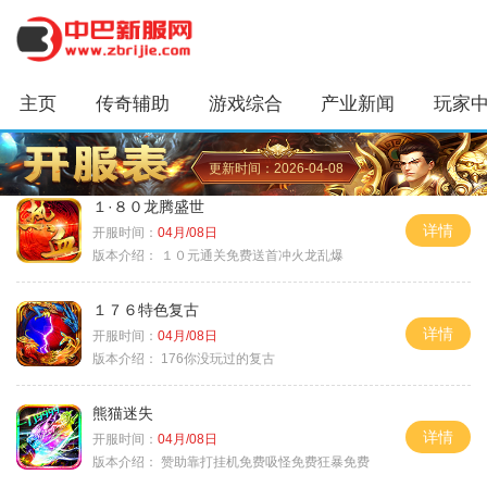
主页
传奇辅助
游戏综合
产业新闻
玩家
更新时间：2026-04-08
１·８０龙腾盛世
详情
开服时间：
04月/08日
版本介绍：
１０元通关免费送首冲火龙乱爆
１７６特色复古
详情
开服时间：
04月/08日
版本介绍：
176你没玩过的复古
熊猫迷失
详情
开服时间：
04月/08日
版本介绍：
赞助靠打挂机免费吸怪免费狂暴免费