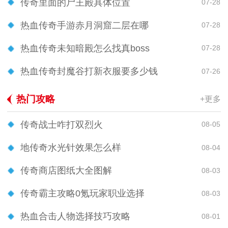
传奇里面的尸王殿具体位置
07-28
热血传奇手游赤月洞窟二层在哪
07-28
热血传奇未知暗殿怎么找真boss
07-28
热血传奇封魔谷打新衣服要多少钱
07-26
热门攻略
+更多
传奇战士咋打双烈火
08-05
地传奇水光针效果怎么样
08-04
传奇商店图纸大全图解
08-03
传奇霸主攻略0氪玩家职业选择
08-03
热血合击人物选择技巧攻略
08-01