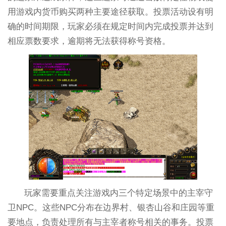
用游戏内货币购买两种主要途径获取。投票活动设有明
确的时间期限，玩家必须在规定时间内完成投票并达到
相应票数要求，逾期将无法获得称号资格。
玩家需要重点关注游戏内三个特定场景中的主宰守
卫NPC。这些NPC分布在边界村、银杏山谷和庄园等重
要地点，负责处理所有与主宰者称号相关的事务。投票