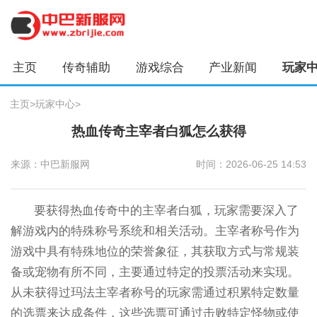
主页
传奇辅助
游戏综合
产业新闻
玩家
主页
>
玩家中心
>
热血传奇主宰者白狐怎么获得
来源：中巴新服网
时间：2026-06-25 14:53
要获得热血传奇中的主宰者白狐，玩家需要深入了
解游戏内的特殊称号系统和相关活动。主宰者称号作为
游戏中具有特殊地位的荣誉象征，其获取方式与常规装
备或宠物有所不同，主要通过特定的投票活动来实现。
从未获得过玛法主宰者称号的玩家需通过积累特定数量
的选票来达成条件，这些选票可通过击败特定怪物或使